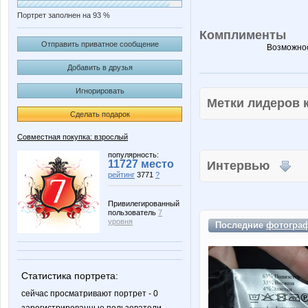
Портрет заполнен на 93 %
Комплименты
Отправить приватное сообщение
Возможнос
Добавить в друзья
Игнорировать
Метки лидеров
Сделать подарок
Совместная покупка: взрослый
популярность:
11727 место
Интервью
рейтинг
3771
?
Привилегированный
пользователь
7
уровня
Последние
фотогра
Статистика портрета:
сейчас просматривают портрет - 0