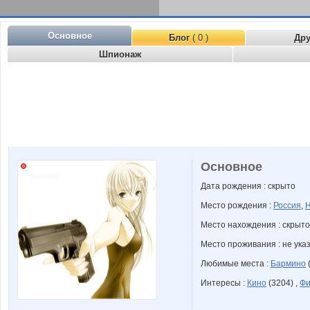
Основное
Блог
( 0 )
Др
Шпионаж
Основное
Дата рождения : скрыто
Место рождения :
Россия
,
Н
Место нахождения : скрыто
Место проживания : не ука
Любимые места :
Бармино
Интересы :
Кино
(3204) ,
Фи