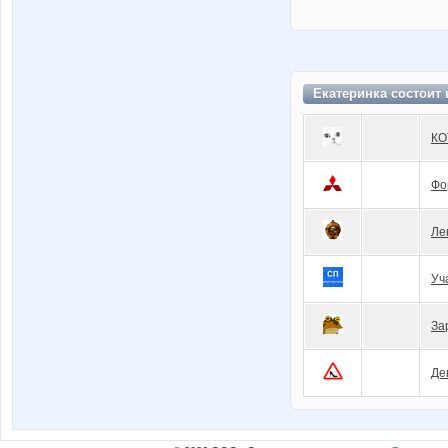
Екатеринка состоит
КО
Фо
Ле
Уч
За
Де