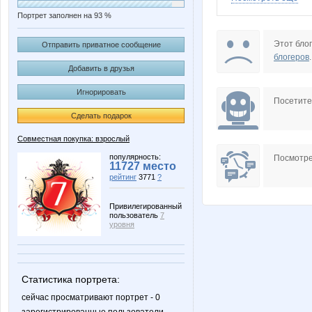
Портрет заполнен на 93 %
LisenokM
NASIK
Этот блог
Отправить приватное сообщение
блогеров
.
Добавить в друзья
Игнорировать
a_e_n
anniiss
Посетит
Сделать подарок
Совместная покупка: взрослый
lesi-a
mapiks
популярность:
Посмотре
11727 место
рейтинг
3771
?
Привилегированный
пользователь
7
ysharikova
ховушк
уровня
Статистика портрета:
Красота ногтей
КИКО
сейчас просматривают портрет - 0