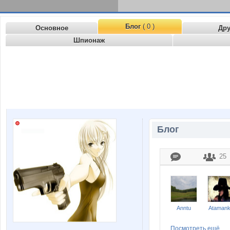
Блог
( 0 )
Основное
Др
Шпионаж
Блог
25
Anntu
Ataman
Посмотреть ещё